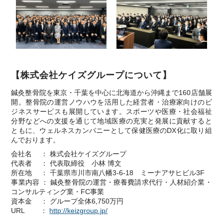
【株式会社ケイズグループについて】
鍼灸整骨院を東京・千葉を中心に北海道から沖縄まで160店舗展
開。整骨院の運営ノウハウを活用した経営者・治療家向けのビ
ジネスサービスも展開しています。スポーツや医療・社会福祉
分野などへの支援を通じて地域医療の充実と発展に貢献すると
ともに、ウェルネスカンパニーとして保健医療のDX化に取り組
んでおります。
会社名 ： 株式会社ケイズグループ
代表者 ： 代表取締役 小林 博文
所在地 ： 千葉県市川市南八幡3-6-18 ミーナアサヒビル3F
事業内容 ： 鍼灸整骨院の運営・療養費請求代行・人材紹介業・
コンサルティング業・FC事業
資本金 ： グループ全体6,750万円
URL ：
http://keizgroup.jp/