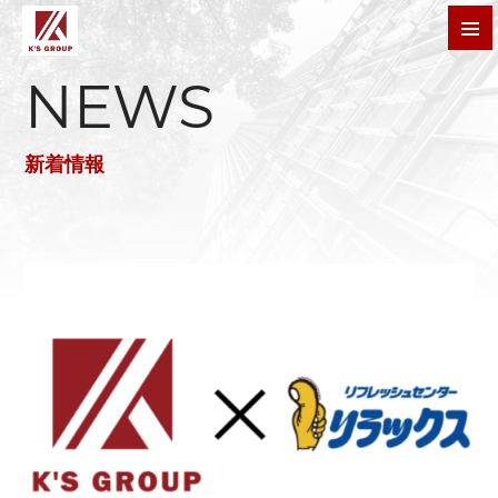
株式会社ケイズグループ
t
o
g
NEWS
g
l
e
n
新着情報
a
v
i
g
a
t
i
o
n