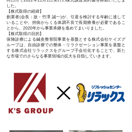
した。
【株式取得の経緯】
創業者(会⻑：故・⽵澤 誠⼀)が、引退を検討する年齢に達して
いることや、持病からくる体調不良で⻑期療養が必要であるこ
とから、2020年から事業承継を進めてまいりました。
【株式取得の⽬的】
保険診療による鍼灸整⾻院事業を基盤とする株式会社ケイズグ
ループは、⾃由診療での整体・リラクゼーション事業を基盤と
する株式会社リラックスをグループ⼦会社化することで、新た
な市場でのさらなる事業領域の拡⼤を⽬指していきます。