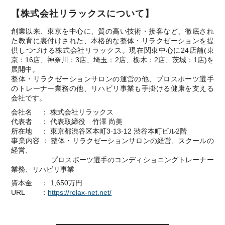
【株式会社リラックスについて】
創業以来、東京を中⼼に、質の⾼い技術・接客など、徹底され
た教育に裏付けされた、本格的な整体・リラクゼーションを提
供しつづける株式会社リラックス。現在関東中⼼に24店舗(東
京：16店、神奈川：3店、埼⽟：2店、栃⽊：2店、茨城：1店)を
展開中。
整体・リラクゼーションサロンの運営の他、プロスポーツ選⼿
のトレーナー業務の他、リハビリ事業も⼿掛ける健康を⽀える
会社です。
会社名 ： 株式会社リラックス
代表者 ： 代表取締役 ⽵澤 尚美
所在地 ： 東京都渋⾕区本町3-13-12 渋⾕本町ビル2階
事業内容 ： 整体・リラクゼーションサロンの経営、スクールの
経営、
プロスポーツ選⼿のコンディショニングトレーナー
業務、リハビリ事業
資本金 ： 1,650万円
URL ：
https://relax-net.net/